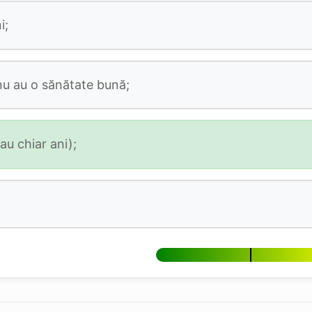
i;
nu au o sănătate bună;
u chiar ani);