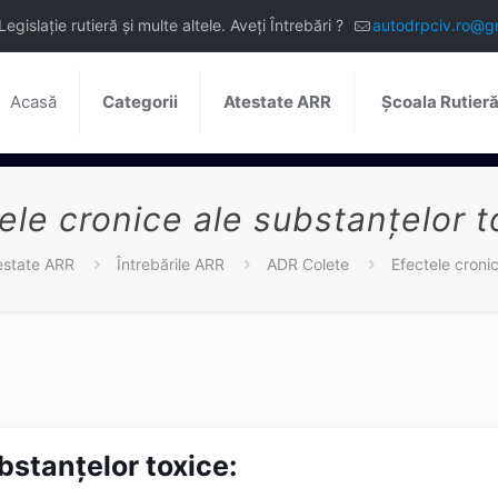
slație rutieră și multe altele. Aveți Întrebări ?
autodrpciv.ro@g
Acasă
Categorii
Atestate ARR
Școala Rutier
ele cronice ale substanţelor t
estate ARR
Întrebările ARR
ADR Colete
Efectele cronic
bstanţelor toxice: