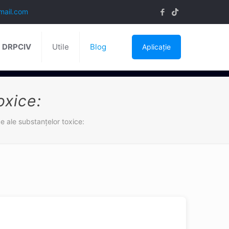
mail.com
ă DRPCIV
Utile
Blog
Aplicație
oxice:
e ale substanţelor toxice: