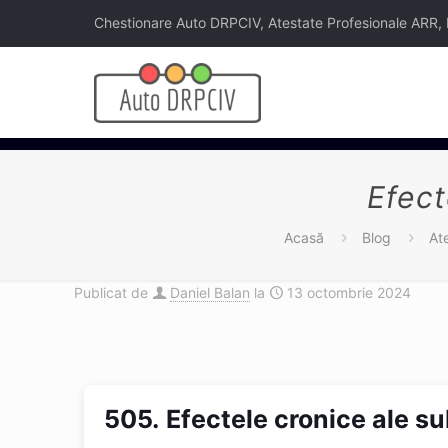
Chestionare Auto DRPCIV, Atestate Profesionale ARR, Legi
Efect
Acasă
Blog
At
Publicat de
Daniel Balan
la
13 octombrie 2024
505.
Efectele cronice ale su