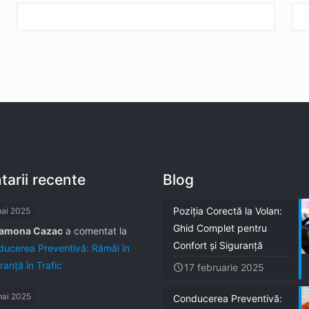
arii recente
Blog
Poziția Corectă la Volan:
mai 2025
Ghid Complet pentru
amona Cazac
a comentat la
Confort și Siguranță
ucerea Preventivă: Rămâi în
ranță în Trafic
17 februarie 2025
mai 2025
Conducerea Preventivă: