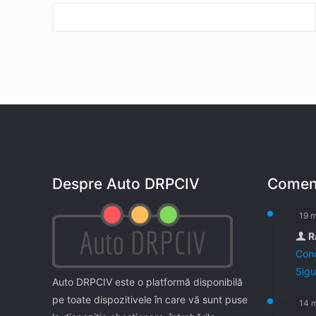
Despre Auto DRPCIV
Coment
19 
R
Cond
Sigu
Auto DRPCIV este o platformă disponibilă
pe toate dispozitivele în care vă sunt puse
14 