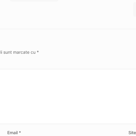
rii sunt marcate cu
*
Email
*
Sit