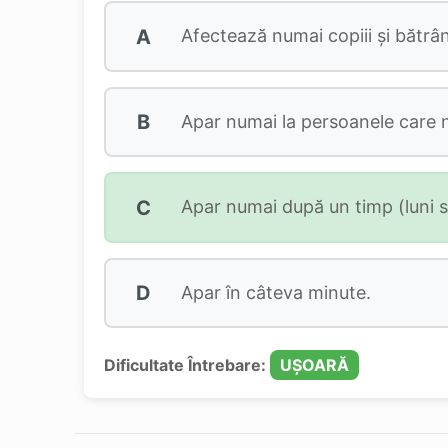
A
Afectează numai copiii şi bătrân
B
Apar numai la persoanele care 
C
Apar numai după un timp (luni sa
D
Apar în câteva minute.
Dificultate Întrebare:
UȘOARĂ