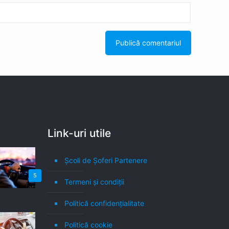
Link-uri utile
Școli de Șoferi Partenere
5
Termeni şi condiţii
Politică confidenţialitate
Politică cookie