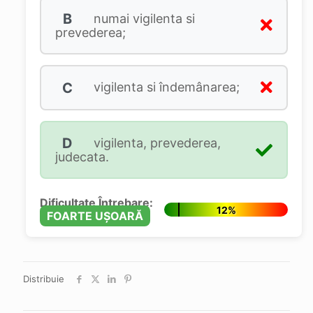
B
numai vigilenta si
prevederea;
C
vigilenta si îndemânarea;
D
vigilenta, prevederea,
judecata.
Dificultate Întrebare:
12%
FOARTE UȘOARĂ
Distribuie