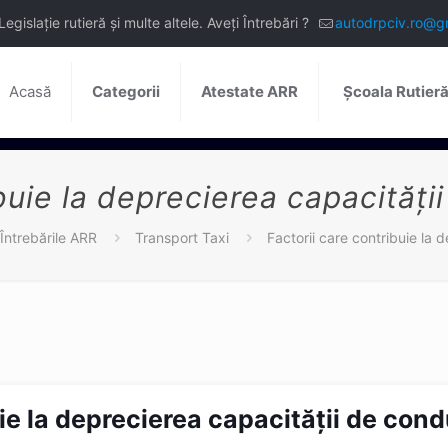
slație rutieră și multe altele. Aveți Întrebări ?
autodrpciv.ro@g
Acasă
Categorii
Atestate ARR
Școala Rutier
ibuie la deprecierea capacităţi
Întrebările ARR
Transport Taxi
Factorii care contribuie la 
uie la deprecierea capacităţii de con