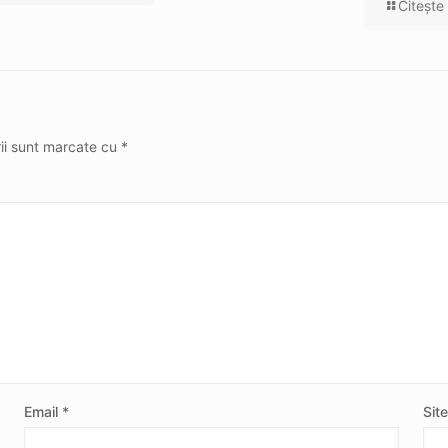
Citeşte
rii sunt marcate cu
*
Email
*
Sit