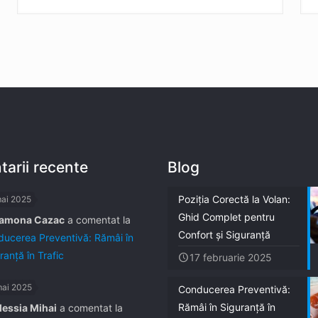
arii recente
Blog
Poziția Corectă la Volan:
mai 2025
Ghid Complet pentru
amona Cazac
a comentat la
Confort și Siguranță
ucerea Preventivă: Rămâi în
ranță în Trafic
17 februarie 2025
mai 2025
Conducerea Preventivă:
Rămâi în Siguranță în
lessia Mihai
a comentat la