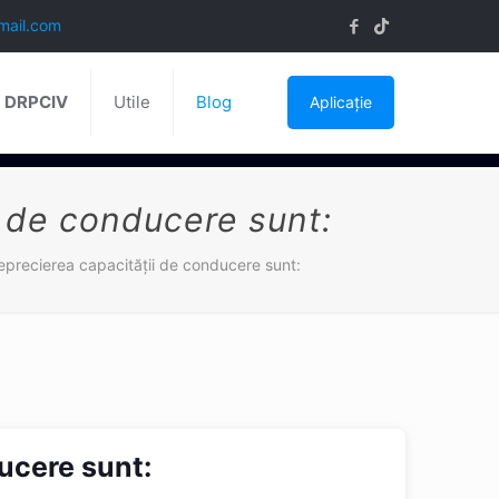
mail.com
ă DRPCIV
Utile
Blog
Aplicație
i de conducere sunt:
deprecierea capacităţii de conducere sunt:
ducere sunt: