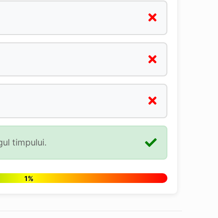
ul timpului.
1%