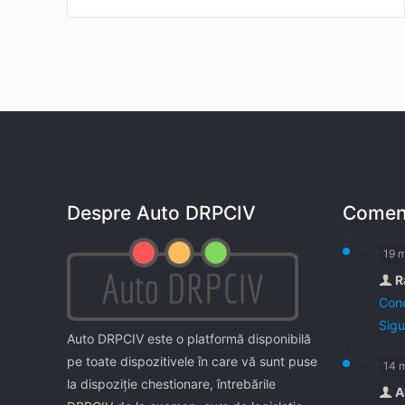
Despre Auto DRPCIV
Coment
19 
R
Cond
Sigu
Auto DRPCIV este o platformă disponibilă
pe toate dispozitivele în care vă sunt puse
14 
la dispoziţie chestionare, întrebările
A