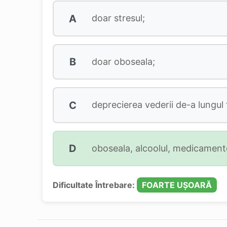
A
doar stresul;
B
doar oboseala;
C
deprecierea vederii de-a lungul 
D
oboseala, alcoolul, medicamentel
Dificultate Întrebare:
FOARTE UȘOARĂ