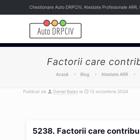
Chestionare Auto DRPCIV, Atestate Profesionale ARR, Legi
Factorii care contr
Acasă
Blog
Atestate ARR
Publicat de
Daniel Balan
la
12 octombrie 2024
5238.
Factorii care contrib