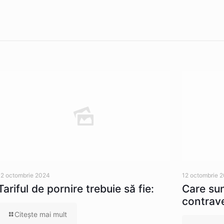
12 octombrie 2024
12 octombrie 
Tariful de pornire trebuie să fie:
Care sun
contrave
Citeşte mai mult