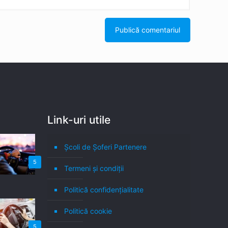
Link-uri utile
Școli de Șoferi Partenere
5
Termeni şi condiţii
Politică confidenţialitate
Politică cookie
5