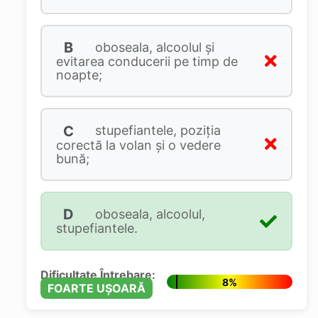
B
oboseala, alcoolul și
evitarea conducerii pe timp de
noapte;
C
stupefiantele, poziția
corectă la volan și o vedere
bună;
D
oboseala, alcoolul,
stupefiantele.
Dificultate Întrebare:
8%
FOARTE UȘOARĂ