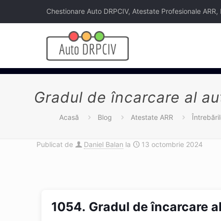
Chestionare Auto DRPCIV, Atestate Profesionale ARR, Legi
Gradul de încarcare al au
Acasă
Blog
Atestate ARR
Întrebări
Publicat de
Daniel Balan
la
13 octombrie 2024
1054.
Gradul de încarcare a