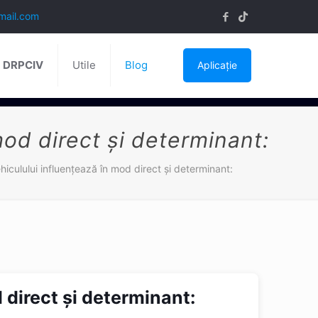
mail.com
ă DRPCIV
Utile
Blog
Aplicație
mod direct și determinant:
hiculului influențează în mod direct și determinant:
 direct și determinant: