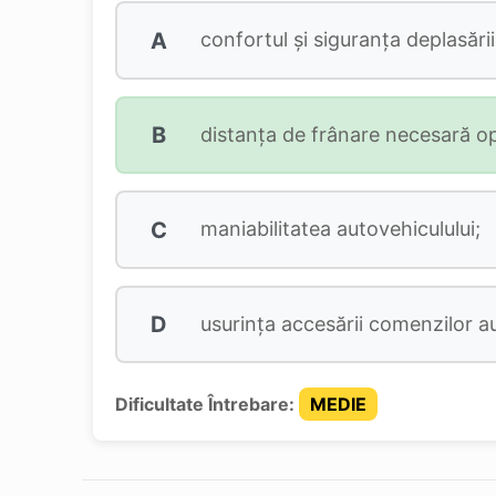
A
confortul și siguranța deplasării
B
distanța de frânare necesară opri
C
maniabilitatea autovehiculului;
D
usurința accesării comenzilor au
Dificultate Întrebare:
MEDIE