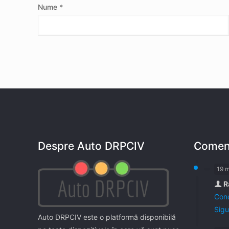
Nume
*
Despre Auto DRPCIV
Coment
19 
R
Cond
Sigu
Auto DRPCIV este o platformă disponibilă