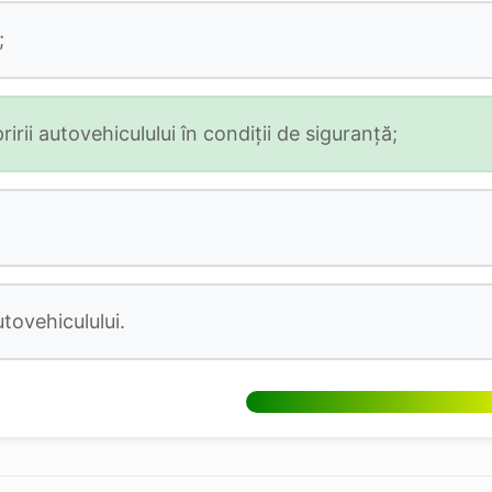
;
rii autovehiculului în condiții de siguranță;
tovehiculului.