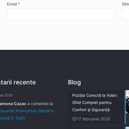
Email
*
Sit
arii recente
Blog
Poziția Corectă la Volan:
mai 2025
Ghid Complet pentru
amona Cazac
a comentat la
Confort și Siguranță
ucerea Preventivă: Rămâi în
ranță în Trafic
17 februarie 2025