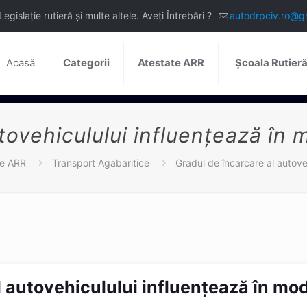
slație rutieră și multe altele. Aveți Întrebări ?
autodrpciv.ro@g
Acasă
Categorii
Atestate ARR
Școala Rutier
tovehiculului influențează în 
le ARR
Transport Agabaritice
Gradul de încarcare al autove
l autovehiculului influențează în mod