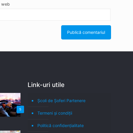
e web
Link-uri utile
Școli de Șoferi Partenere
5
Termeni şi condiţii
Politică confidenţialitate