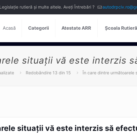
slație rutieră și multe altele. Aveți Întrebări ?
autodrpciv.ro@g
Acasă
Categorii
Atestate ARR
Școala Rutier
rele situaţii vă este interzis 
alizate
Redobândire 13 din 15
În care dintre următoarele s
rele situaţii vă este interzis să efec