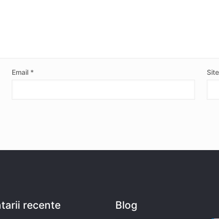
Email
*
Sit
arii recente
Blog