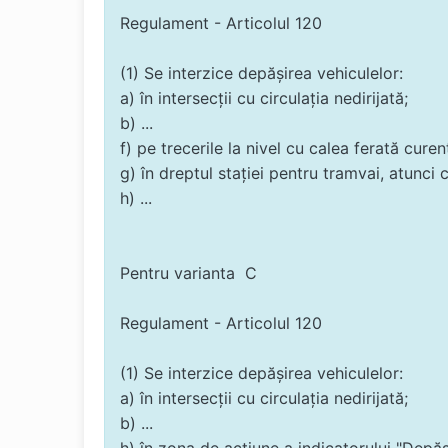
Regulament - Articolul 120
(1) Se interzice depăşirea vehiculelor:
a) în intersecţii cu circulaţia nedirijată;
b) ...
f) pe trecerile la nivel cu calea ferată cure
g) în dreptul staţiei pentru tramvai, atunci 
h) ...
Pentru varianta C
Regulament - Articolul 120
(1) Se interzice depăşirea vehiculelor:
a) în intersecţii cu circulaţia nedirijată;
b) ...
h) în zona de acţiune a indicatorului "Depăşi