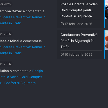
Poziția Corectă la Volan:
mai 2025
Ghid Complet pentru
amona Cazac
a comentat la
Confort și Siguranță
ucerea Preventivă: Rămâi în
ranță în Trafic
17 februarie 2025
mai 2025
Conducerea Preventivă:
Rămâi în Siguranță în
lessia Mihai
a comentat la
Trafic
ucerea Preventivă: Rămâi în
ranță în Trafic
10 februarie 2025
mai 2025
iulian
a comentat la
Poziția
ctă la Volan: Ghid Complet
ru Confort și Siguranță