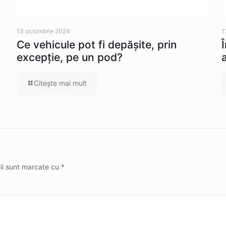
13 octombrie 2024
1
Ce vehicule pot fi depăşite, prin
excepţie, pe un pod?
Citeşte mai mult
rii sunt marcate cu
*