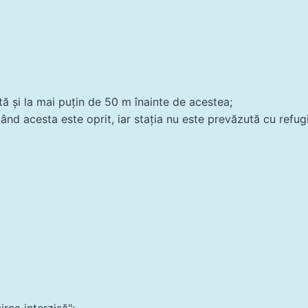
ntă şi la mai puţin de 50 m înainte de acestea;
când acesta este oprit, iar staţia nu este prevăzută cu refug
rea interzisă";