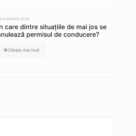
3 octombrie 2024
În care dintre situaţiile de mai jos se
anulează permisul de conducere?
Citeşte mai mult