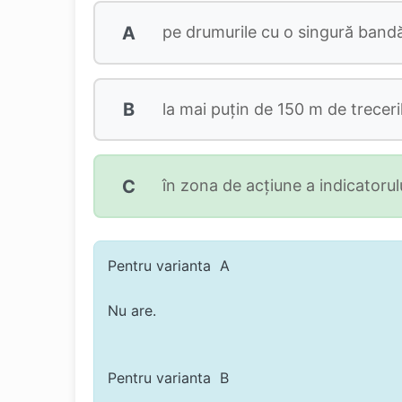
A
pe drumurile cu o singură bandă 
B
la mai puţin de 150 m de treceril
C
în zona de acţiune a indicatorulu
Pentru varianta A
Nu are.
Pentru varianta B