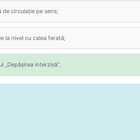
de circulaţie pe sens;
e la nivel cu calea ferată;
i „Depăşirea interzisă”.