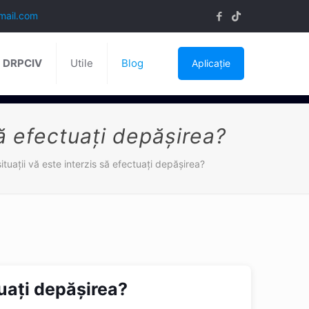
mail.com
ă DRPCIV
Utile
Blog
Aplicație
să efectuaţi depăşirea?
ituaţii vă este interzis să efectuaţi depăşirea?
tuaţi depăşirea?