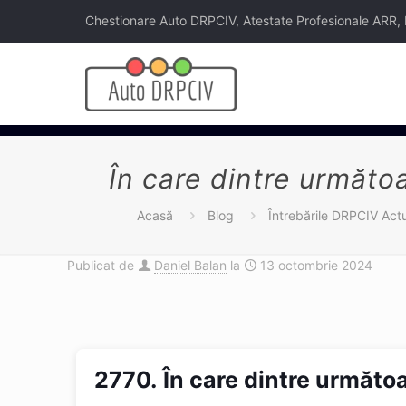
Chestionare Auto DRPCIV, Atestate Profesionale ARR, Legi
În care dintre următoa
Acasă
Blog
Întrebările DRPCIV Actu
Publicat de
Daniel Balan
la
13 octombrie 2024
2770.
În care dintre următoa