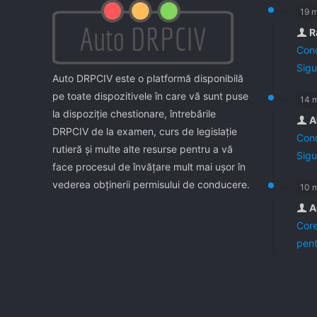
19 
R
Cond
Sigu
Auto DRPCIV este o platformă disponibilă
pe toate dispozitivele în care vă sunt puse
14 
la dispoziţie chestionare, întrebările
A
DRPCIV de la examen, curs de legislaţie
Cond
rutieră şi multe alte resurse pentru a vă
Sigu
face procesul de învăţare mult mai uşor în
vederea obţinerii permisului de conducere.
10 
A
Core
pent