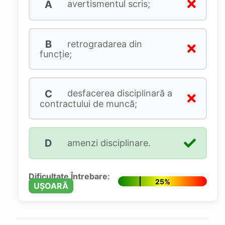
A
avertismentul scris;
B
retrogradarea din
funcţie;
C
desfacerea disciplinară a
contractului de muncă;
D
amenzi disciplinare.
Dificultate Întrebare:
25%
UȘOARĂ