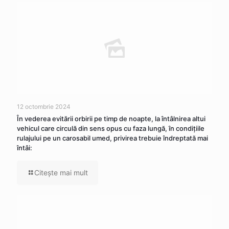
12 octombrie 2024
În vederea evitării orbirii pe timp de noapte, la întâlnirea altui
vehicul care circulă din sens opus cu faza lungă, în condițiile
rulajului pe un carosabil umed, privirea trebuie îndreptată mai
întâi:
Citeşte mai mult