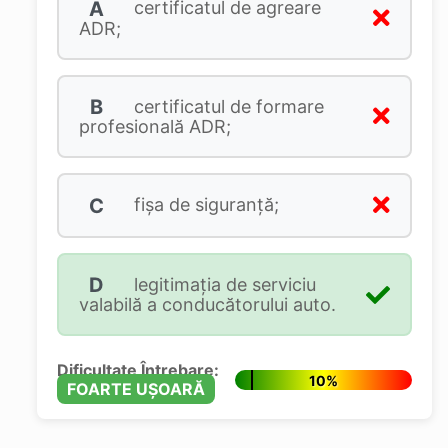
A
certificatul de agreare
ADR;
B
certificatul de formare
profesională ADR;
C
fişa de siguranţă;
D
legitimaţia de serviciu
valabilă a conducătorului auto.
Dificultate Întrebare:
10%
FOARTE UȘOARĂ