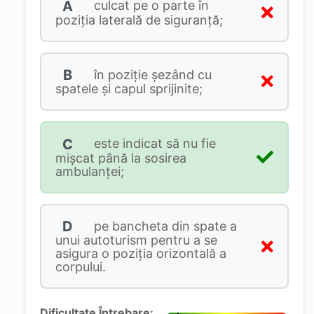
A
culcat pe o parte în
poziția laterală de siguranță;
B
în poziţie şezând cu
spatele și capul sprijinite;
C
este indicat să nu fie
mişcat până la sosirea
ambulanței;
D
pe bancheta din spate a
unui autoturism pentru a se
asigura o poziţia orizontală a
corpului.
Dificultate Întrebare: