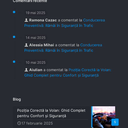
Comentarii recente
19 mai 2025
Ramona Cazac
a comentat la
Conducerea
Preventivă: Rămâi în Siguranță în Trafic
14 mai 2025
Alessia Mihai
a comentat la
Conducerea
Preventivă: Rămâi în Siguranță în Trafic
10 mai 2025
Aiulian
a comentat la
Poziția Corectă la Volan:
Ghid Complet pentru Confort și Siguranță
Blog
Poziția Corectă la Volan: Ghid Complet
pentru Confort și Siguranță
5
17 februarie 2025