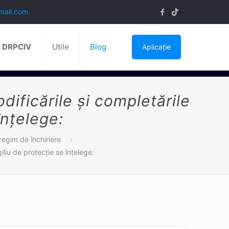
mail.com
ă DRPCIV
Utile
Blog
Aplicație
dificările și completările
înțelege:
regim de închiriere
iliu de protecție se înțelege: