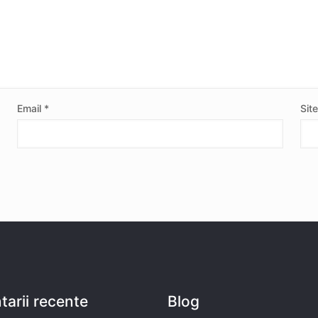
Email
*
Sit
arii recente
Blog