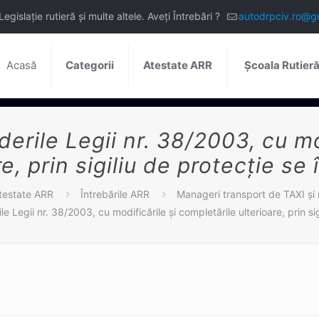
slație rutieră și multe altele. Aveți Întrebări ?
autodrpciv.ro@g
Acasă
Categorii
Atestate ARR
Școala Rutier
erile Legii nr. 38/2003, cu mo
re, prin sigiliu de protecție se 
testate ARR
Întrebările ARR
Manageri transport de TAXI și 
e Legii nr. 38/2003, cu modificările și completările ulterioare, prin sig