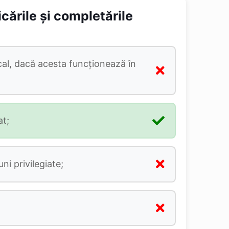
cările și completările
scal, dacă acesta funcţionează în
at;
ni privilegiate;