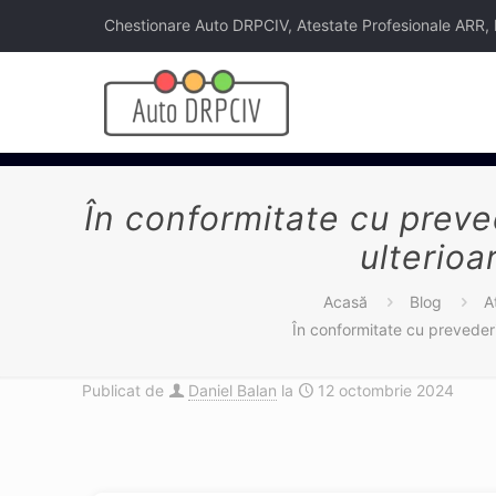
Chestionare Auto DRPCIV, Atestate Profesionale ARR, Legi
În conformitate cu preved
ulterioa
Acasă
Blog
A
În conformitate cu prevederil
Publicat de
Daniel Balan
la
12 octombrie 2024