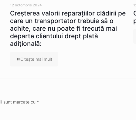
12 octombrie 2024
1
Creşterea valorii reparaţiilor clădirii pe
care un transportator trebuie să o
achite, care nu poate fi trecută mai
departe clientului drept plată
adiţională:
Citeşte mai mult
rii sunt marcate cu
*