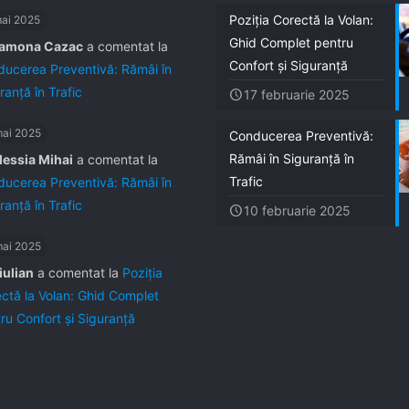
Poziția Corectă la Volan:
mai 2025
Ghid Complet pentru
amona Cazac
a comentat la
Confort și Siguranță
ucerea Preventivă: Rămâi în
ranță în Trafic
17 februarie 2025
mai 2025
Conducerea Preventivă:
Rămâi în Siguranță în
lessia Mihai
a comentat la
Trafic
ucerea Preventivă: Rămâi în
ranță în Trafic
10 februarie 2025
mai 2025
iulian
a comentat la
Poziția
ctă la Volan: Ghid Complet
ru Confort și Siguranță