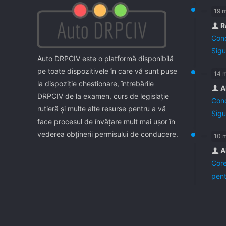
19 
R
Cond
Sigu
Auto DRPCIV este o platformă disponibilă
pe toate dispozitivele în care vă sunt puse
14 
la dispoziţie chestionare, întrebările
A
DRPCIV de la examen, curs de legislaţie
Cond
rutieră şi multe alte resurse pentru a vă
Sigu
face procesul de învăţare mult mai uşor în
vederea obţinerii permisului de conducere.
10 
A
Core
pent