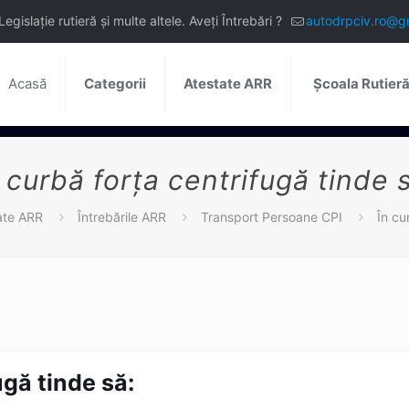
slație rutieră și multe altele. Aveți Întrebări ?
autodrpciv.ro@g
Acasă
Categorii
Atestate ARR
Școala Rutier
 curbă forța centrifugă tinde 
ate ARR
Întrebările ARR
Transport Persoane CPI
În cu
ugă tinde să: