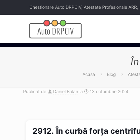
Chestionare Auto DRPCIV, Atestate Profesionale ARR, Legi
În
Acasă
Blog
Atest
Publicat de
Daniel Balan
la
13 octombrie 2024
2912.
În curbă forța centrif