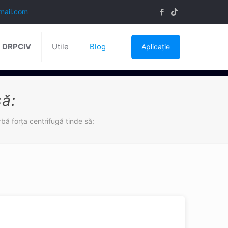
mail.com
ă DRPCIV
Utile
Blog
Aplicație
să:
rbă forța centrifugă tinde să: