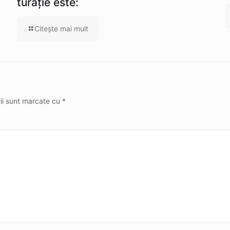
turație este:
Citeşte mai mult
rii sunt marcate cu
*