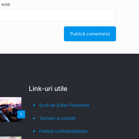
e web
Link-uri utile
Școli de Șoferi Partenere
5
Termeni şi condiţii
Politică confidenţialitate