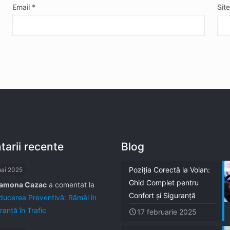
Email
*
Sit
arii recente
Blog
Poziția Corectă la Volan:
mai 2025
Ghid Complet pentru
amona Cazac
a comentat la
Confort și Siguranță
ucerea Preventivă: Rămâi în
ranță în Trafic
17 februarie 2025