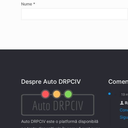
Nume
*
Despre Auto DRPCIV
Coment
19 
R
Cond
Sigu
Auto DRPCIV este o platformă disponibilă