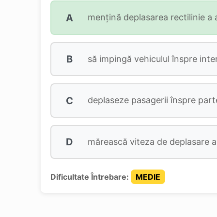
A
mențină deplasarea rectilinie a 
B
să impingă vehiculul înspre inter
C
deplaseze pasagerii înspre parte
D
mărească viteza de deplasare a 
Dificultate Întrebare:
MEDIE