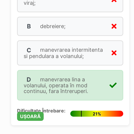
viraj;
B
debreiere;
C
manevrarea intermitenta
si pendulara a volanului;
D
manevrarea lina a
volanului, operata în mod
continuu, fara întreruperi.
Dificultate Întrebare:
21%
UȘOARĂ