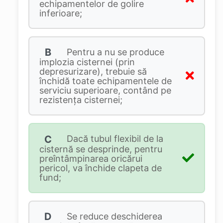
echipamentelor de golire
inferioare;
B
Pentru a nu se produce
implozia cisternei (prin
depresurizare), trebuie să
închidă toate echipamentele de
serviciu superioare, contând pe
rezistența cisternei;
C
Dacă tubul flexibil de la
cisternă se desprinde, pentru
preîntâmpinarea oricărui
pericol, va închide clapeta de
fund;
D
Se reduce deschiderea