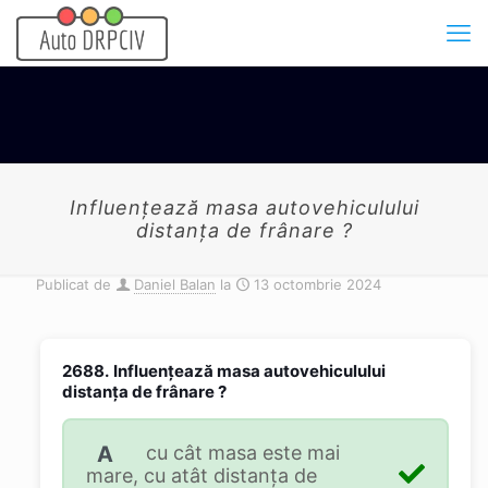
Influenţează masa autovehiculului
distanţa de frânare ?
Publicat de
Daniel Balan
la
13 octombrie 2024
2688.
Influenţează masa autovehiculului
distanţa de frânare ?
A
cu cât masa este mai
mare, cu atât distanţa de