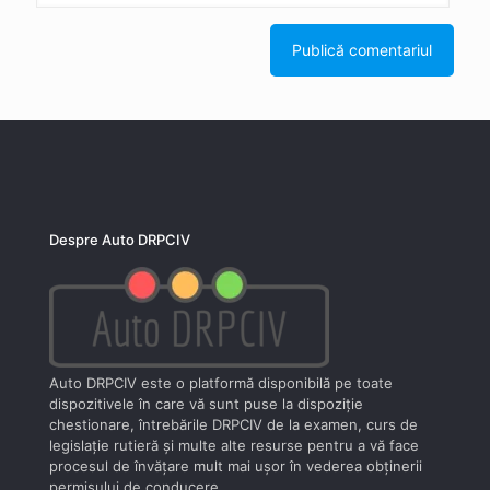
Despre Auto DRPCIV
Auto DRPCIV este o platformă disponibilă pe toate
dispozitivele în care vă sunt puse la dispoziţie
chestionare, întrebările DRPCIV de la examen, curs de
legislaţie rutieră şi multe alte resurse pentru a vă face
procesul de învăţare mult mai uşor în vederea obţinerii
permisului de conducere.