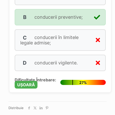
B
conducerii preventive;
C
conducerii în limitele
legale admise;
D
conducerii vigilente.
Dificultate Întrebare:
27%
UȘOARĂ
Distribuie