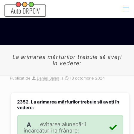
La arimarea mărfurilor trebuie să aveţi
în vedere:
Publicat de
Daniel Balan
la
13 octombrie 2024
2352.
La arimarea mărfurilor trebuie să aveţi în
vedere:
A
evitarea alunecării
încărcăturii la frânare;