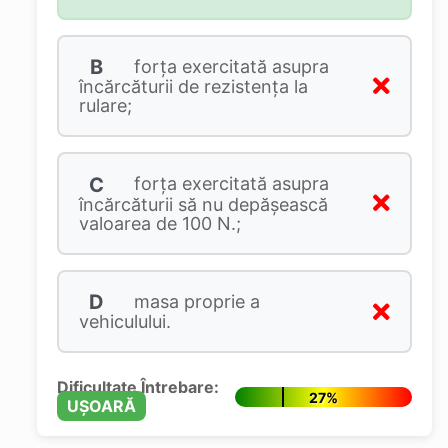
B
forţa exercitată asupra
încărcăturii de rezistenţa la
rulare;
C
forţa exercitată asupra
încărcăturii să nu depăşească
valoarea de 100 N.;
D
masa proprie a
vehiculului.
Dificultate Întrebare:
27%
UȘOARĂ