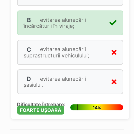
B
evitarea alunecării
încărcăturii în viraje;
C
evitarea alunecării
suprastructurii vehiculului;
D
evitarea alunecării
şasiului.
Dificultate Întrebare:
14%
FOARTE UȘOARĂ