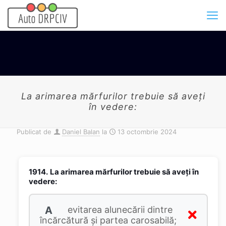
La arimarea mărfurilor trebuie să aveţi
în vedere:
Publicat de
Daniel Balan
la
13 octombrie 2024
1914.
La arimarea mărfurilor trebuie să aveţi în
vedere:
A
evitarea alunecării dintre
încărcătură şi partea carosabilă;