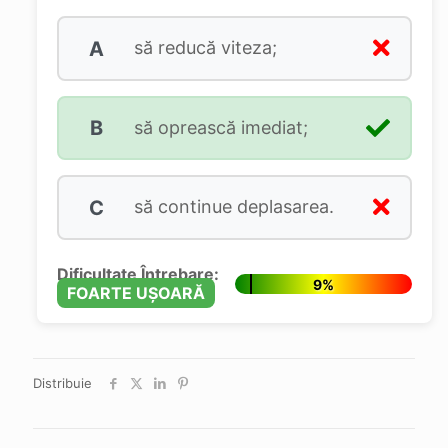
A
să reducă viteza;
B
să oprească imediat;
C
să continue deplasarea.
Dificultate Întrebare:
9%
FOARTE UȘOARĂ
Distribuie