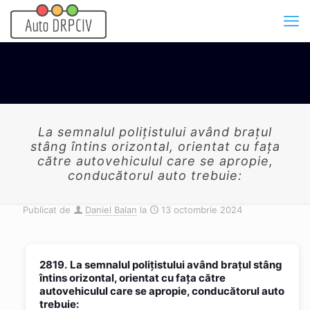
La semnalul poliţistului având braţul
stâng întins orizontal, orientat cu faţa
către autovehiculul care se apropie,
conducătorul auto trebuie:
Publicat de
Daniel Balan
la
13 octombrie 2024
2819.
La semnalul poliţistului având braţul stâng
întins orizontal, orientat cu faţa către
autovehiculul care se apropie, conducătorul auto
trebuie: