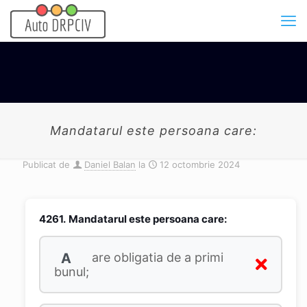
Mandatarul este persoana care:
Publicat de
Daniel Balan
la
12 octombrie 2024
4261.
Mandatarul este persoana care:
A
are obligatia de a primi
bunul;