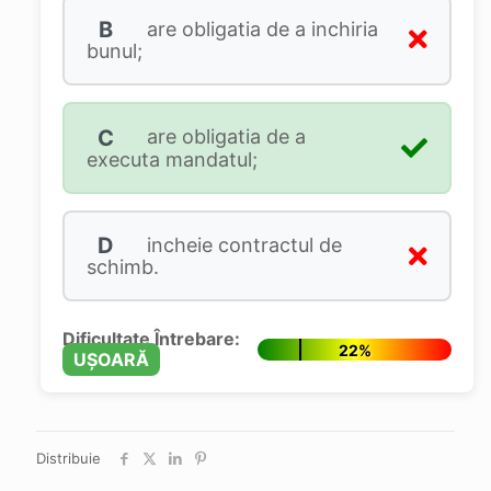
B
are obligatia de a inchiria
bunul;
C
are obligatia de a
executa mandatul;
D
incheie contractul de
schimb.
Dificultate Întrebare:
22%
UȘOARĂ
Distribuie