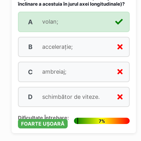
înclinare a acestuia în jurul axei longitudinale)?
A
volan;
B
acceleraţie;
C
ambreiaj;
D
schimbător de viteze.
Dificultate Întrebare:
7%
FOARTE UȘOARĂ