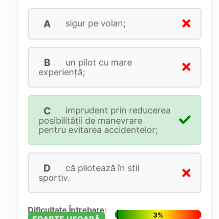
A
sigur pe volan;
B
un pilot cu mare
experienţă;
C
imprudent prin reducerea
posibilităţii de manevrare
pentru evitarea accidentelor;
D
că pilotează în stil
sportiv.
Dificultate Întrebare:
3%