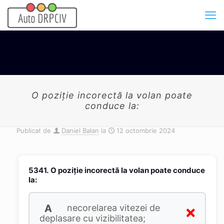
O poziție incorectă la volan poate
conduce la:
Publicat de
Daniel Balan
la
12 octombrie 2024
5341.
O poziție incorectă la volan poate conduce
la:
A
necorelarea vitezei de
deplasare cu vizibilitatea;