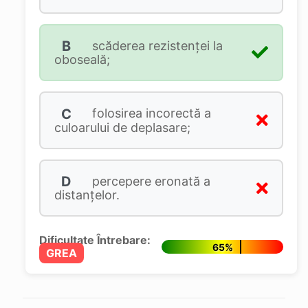
B
scăderea rezistenței la
oboseală;
C
folosirea incorectă a
culoarului de deplasare;
D
percepere eronată a
distanțelor.
Dificultate Întrebare:
65%
GREA