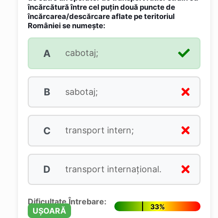
încărcătură între cel puţin două puncte de
încărcarea/descărcare aflate pe teritoriul
României se numeşte:
A
cabotaj;
B
sabotaj;
C
transport intern;
D
transport internaţional.
Dificultate Întrebare:
33%
UȘOARĂ