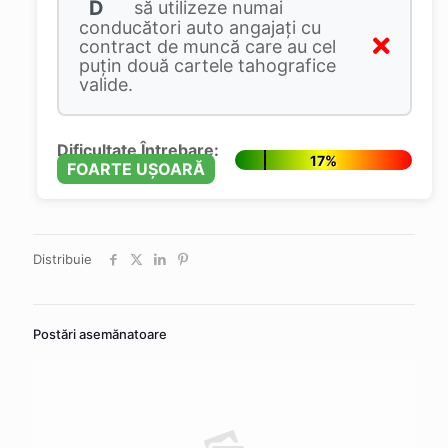
D
să utilizeze numai
conducători auto angajaţi cu
contract de muncă care au cel
puţin două cartele tahografice
valide.
Dificultate Întrebare:
17%
FOARTE UȘOARĂ
Distribuie
Postări asemănatoare