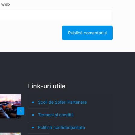
e web
Link-uri utile
Școli de Șoferi Partenere
5
Termeni şi condiţii
Politică confidenţialitate