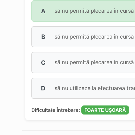
A
să nu permită plecarea în cursă a
B
să nu permită plecarea în cursă 
C
să nu permită plecarea în cursă 
D
să nu utilizeze la efectuarea tr
Dificultate Întrebare:
FOARTE UȘOARĂ