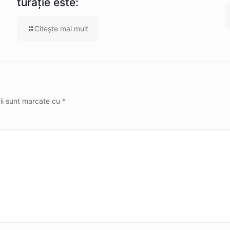
turație este:
Citeşte mai mult
rii sunt marcate cu
*