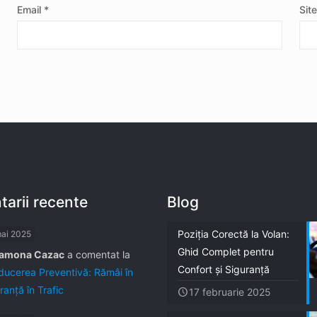
Email
*
Sit
arii recente
Blog
Poziția Corectă la Volan:
mai 2025
Ghid Complet pentru
amona Cazac
a comentat la
Confort și Siguranță
ucerea Preventivă: Rămâi în
ranță în Trafic
17 februarie 2025