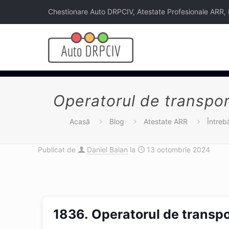
Chestionare Auto DRPCIV, Atestate Profesionale ARR, Legi
Operatorul de transport
Acasă
Blog
Atestate ARR
Întreb
Publicat de
Daniel Balan
la
13 octombrie 2024
1836.
Operatorul de transpor