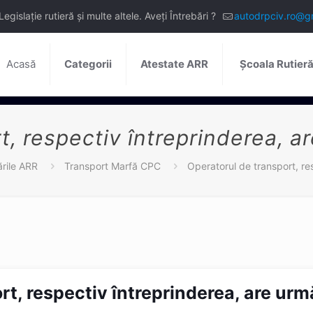
slație rutieră și multe altele. Aveți Întrebări ?
autodrpciv.ro@g
Acasă
Categorii
Atestate ARR
Școala Rutier
, respectiv întreprinderea, a
ările ARR
Transport Marfă CPC
Operatorul de transport, re
t, respectiv întreprinderea, are urm