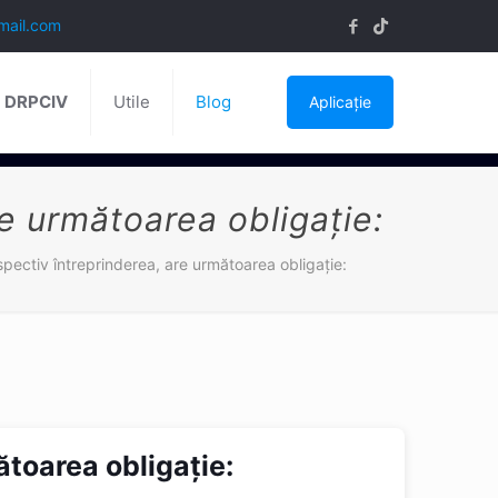
mail.com
ă DRPCIV
Utile
Blog
Aplicație
re următoarea obligaţie:
spectiv întreprinderea, are următoarea obligaţie:
ătoarea obligaţie: