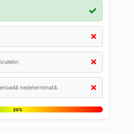
culelor;
 perioadă nedeterminată.
20%