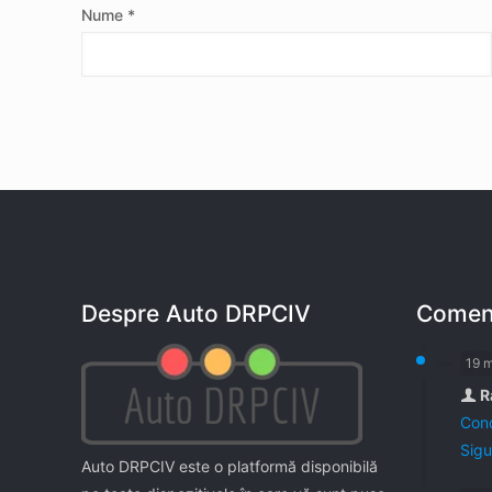
Nume
*
Despre Auto DRPCIV
Coment
19 
R
Cond
Sigu
Auto DRPCIV este o platformă disponibilă