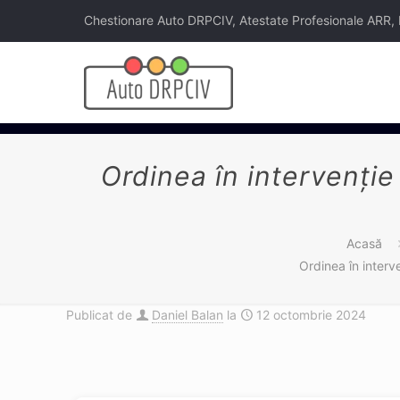
Chestionare Auto DRPCIV, Atestate Profesionale ARR, Legi
Ordinea în intervenţie
Acasă
Ordinea în interv
Publicat de
Daniel Balan
la
12 octombrie 2024