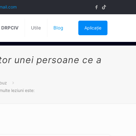
mail.com
ă DRPCIV
Utile
Blog
Aplicație
utor unei persoane ce a
ibuz
ulte leziuni este: