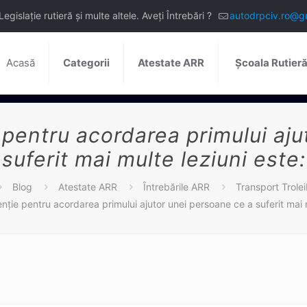
slație rutieră și multe altele. Aveți Întrebări ?
autodrpciv.ro@g
Acasă
Categorii
Atestate ARR
Școala Rutier
 pentru acordarea primului aj
suferit mai multe leziuni este:
Blog
Atestate ARR
Întrebările ARR
Transport Trole
enţie pentru acordarea primului ajutor unei persoane ce a suferit mai m