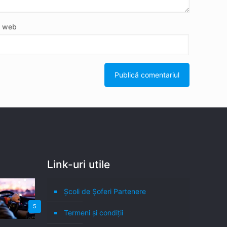
e web
Link-uri utile
Școli de Șoferi Partenere
5
Termeni şi condiţii