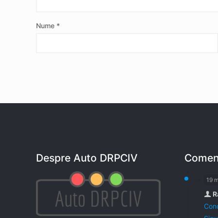
Nume
*
Despre Auto DRPCIV
Coment
19 
R
Cond