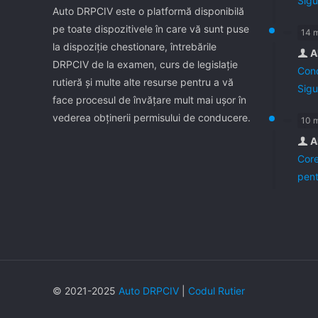
Sigu
Auto DRPCIV este o platformă disponibilă
pe toate dispozitivele în care vă sunt puse
14 
la dispoziţie chestionare, întrebările
A
DRPCIV de la examen, curs de legislaţie
Cond
rutieră şi multe alte resurse pentru a vă
Sigu
face procesul de învăţare mult mai uşor în
vederea obţinerii permisului de conducere.
10 
A
Core
pent
© 2021-2025
Auto DRPCIV
|
Codul Rutier