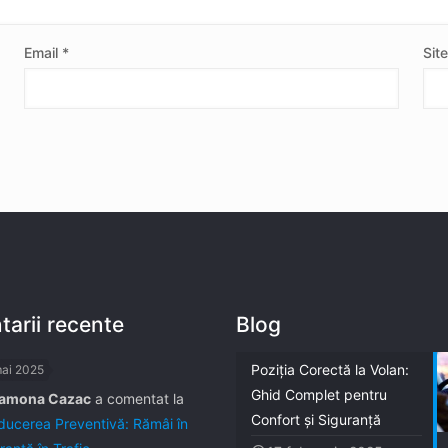
Email
*
Sit
arii recente
Blog
Poziția Corectă la Volan:
mai 2025
Ghid Complet pentru
amona Cazac
a comentat la
Confort și Siguranță
ucerea Preventivă: Rămâi în