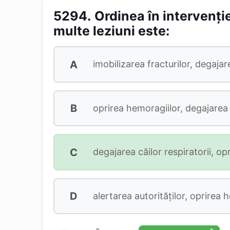
5294.
Ordinea în intervenţi
multe leziuni este:
A
imobilizarea fracturilor, degajare
B
oprirea hemoragiilor, degajarea că
C
degajarea căilor respiratorii, opr
D
alertarea autorităţilor, oprirea h