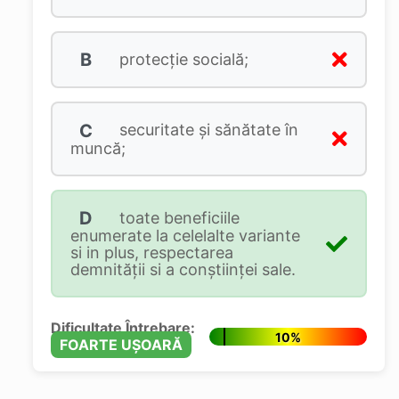
B
protecţie socială;
C
securitate şi sănătate în
muncă;
D
toate beneficiile
enumerate la celelalte variante
si in plus, respectarea
demnităţii si a conştiinţei sale.
Dificultate Întrebare:
10%
FOARTE UȘOARĂ