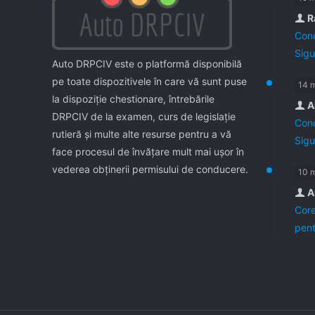
R
Cond
Sigu
Auto DRPCIV este o platformă disponibilă
pe toate dispozitivele în care vă sunt puse
14 
la dispoziţie chestionare, întrebările
A
DRPCIV de la examen, curs de legislaţie
Cond
rutieră şi multe alte resurse pentru a vă
Sigu
face procesul de învăţare mult mai uşor în
vederea obţinerii permisului de conducere.
10 
A
Core
pent