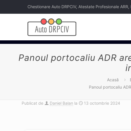
Chestionare Auto DRPCIV, Atestate Profesionale ARR, Legi
Panoul portocaliu ADR are
i
Acasă
Panoul portocaliu ADR 
Publicat de
Daniel Balan
la
13 octombrie 2024