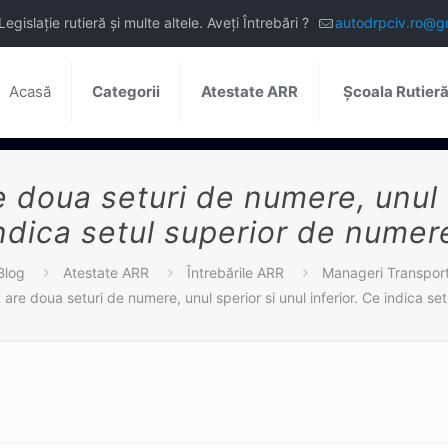
slație rutieră și multe altele. Aveți Întrebări ?
autodrpciv.ro@g
Acasă
Categorii
Atestate ARR
Școala Rutier
 doua seturi de numere, unul sp
ndica setul superior de numer
Blog
Atestate ARR
Întrebările ARR
Manageri Transpor
are doua seturi de numere, unul sperior si unul inferior. Ce indica se