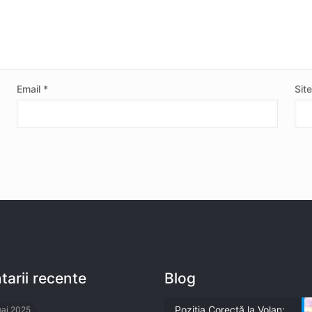
Email
*
Sit
arii recente
Blog
Poziția Corectă la Volan:
mai 2025