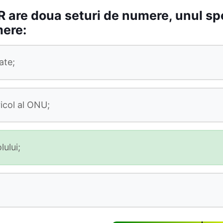
 are doua seturi de numere, unul sper
mere:
ate;
icol al ONU;
lului;