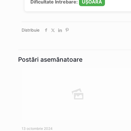
Dificultate Întrebare:
UȘOARĂ
Distribuie
Postări asemănatoare
13 octombrie 2024