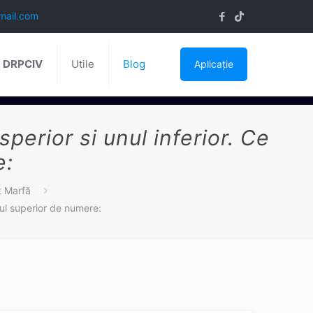
mail.com
ă DRPCIV
Utile
Blog
Aplicație
erior si unul inferior. Ce
e:
t Marfă
tul superior de numere: