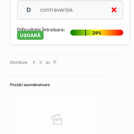
D
contravenție.
Dificultate Întrebare:
29%
UȘOARĂ
Distribuie
Postări asemănatoare