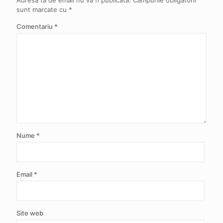
Adresa ta de email nu va fi publicată.
Câmpurile obligatorii
sunt marcate cu
*
Comentariu
*
Nume
*
Email
*
Site web