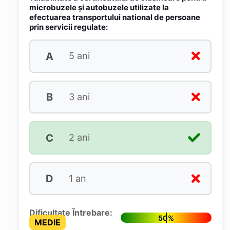
microbuzele și autobuzele utilizate la
efectuarea transportului national de persoane
prin servicii regulate:
A
5 ani
B
3 ani
C
2 ani
D
1 an
Dificultate Întrebare:
50%
MEDIE