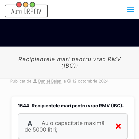
Recipientele mari pentru vrac RMV
(IBC):
Publicat de
Daniel Balan
la
12 octombrie 2024
1544.
Recipientele mari pentru vrac RMV (IBC):
A
Au o capacitate maximă
de 5000 litri;