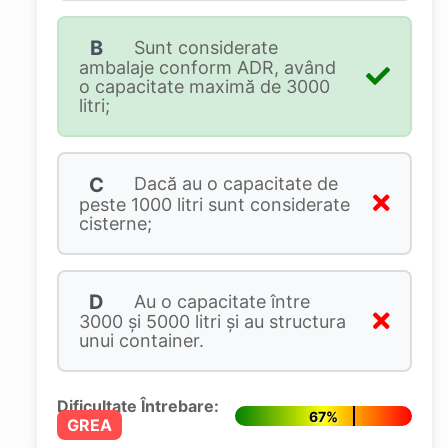
B
Sunt considerate
ambalaje conform ADR, având
o capacitate maximă de 3000
litri;
C
Dacă au o capacitate de
peste 1000 litri sunt considerate
cisterne;
D
Au o capacitate între
3000 și 5000 litri și au structura
unui container.
Dificultate Întrebare:
67%
GREA