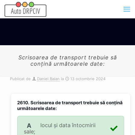
Scrisoarea de transport trebuie să
conţină următoarele date:
Publicat de
Daniel Balan
la
13 octombrie 2024
2610.
Scrisoarea de transport trebuie să conţină
următoarele date:
A
locul şi data întocmirii
sale;