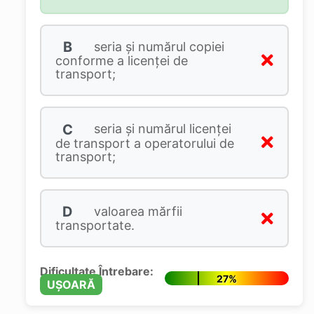
B
seria şi numărul copiei
conforme a licenţei de
transport;
C
seria şi numărul licenţei
de transport a operatorului de
transport;
D
valoarea mărfii
transportate.
Dificultate Întrebare:
27%
UȘOARĂ