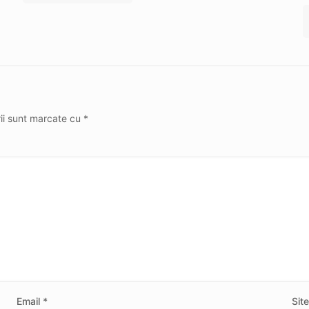
rii sunt marcate cu
*
Email
*
Sit