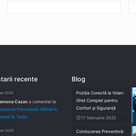
arii recente
Blog
Poziția Corectă la Volan:
mai 2025
Ghid Complet pentru
amona Cazac
a comentat la
Confort și Siguranță
ucerea Preventivă: Rămâi în
ranță în Trafic
17 februarie 2025
mai 2025
Conducerea Preventivă: