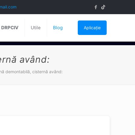
mail.com
ă DRPCIV
Utile
Blog
Aplicație
ernă având:
nă demontabilă, cisternă având: