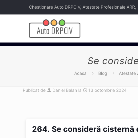
Chestionare Auto DRPCIV, Atestate Profesionale ARR, Legi
Se conside
Acasă
Blog
Atestate
Publicat de
Daniel Balan
la
13 octombrie 2024
264.
Se consideră cisternă 