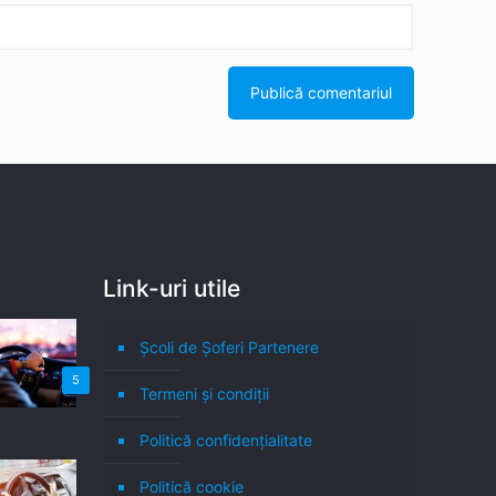
Link-uri utile
Școli de Șoferi Partenere
5
Termeni şi condiţii
Politică confidenţialitate
Politică cookie