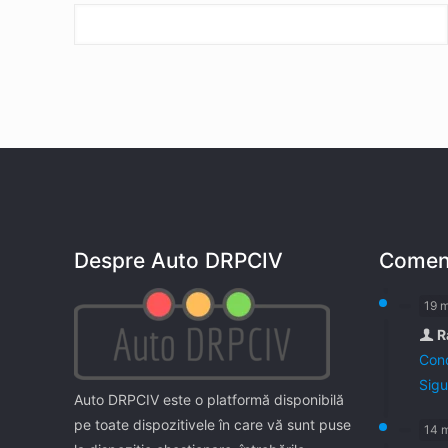
Despre Auto DRPCIV
Coment
19 
R
Cond
Sigu
Auto DRPCIV este o platformă disponibilă
pe toate dispozitivele în care vă sunt puse
14 