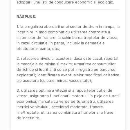
adoptarii unui stil de conducere economic si ecologic.
RĂSPUNS:
1. Ia pregatirea abordarii unui sector de drum in rampa, la
incetinire in mod combinat cu utilizarea controlata a
sistemelor de franare, la schimbarea treptelor de viteza,
in cazul circulatiei in panta, inclusiv la demarajele
efectuate in panta, etc.;
2. refacerea nivelului acestora, daca este cazul, raportat
la marcajele de minim si maxim; urmarirea consumurilor
de lichide si lubrifianti ce se pot Inregistra pe parcursul
exploatarii; identificarea eventualelor modificari calitative
ale acestora (culoare, miros, vascozitate);
3. utilizarea optima a vitezei si a rapoartelor cutiei de
viteze, asigurarea functionarii motorului in plaja de turatii
economica, marcata cu verde pe turometru, utilizarea
inertiei vehiculului, accelerari moderate, franare
lina/treptata, utilizarea combinata a franelor si a franei
de incetinire.