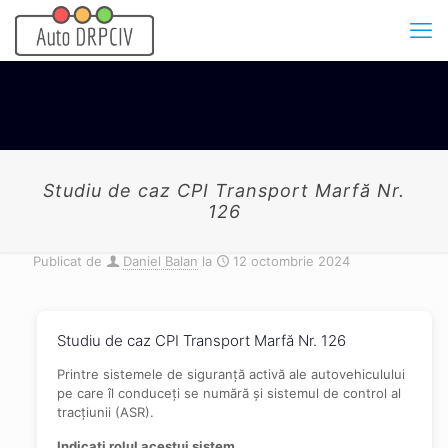
Studiu de caz CPI Transport Marfă Nr.
126
Publicat de
Daniel Balan
la
12 octombrie 2024
Studiu de caz CPI Transport Marfă Nr. 126
Printre sistemele de siguranță activă ale autovehiculului
pe care îl conduceți se numără și sistemul de control al
tracțiunii (ASR).
Indicați rolul acestui sistem.