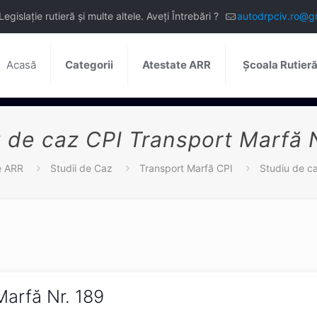
slație rutieră și multe altele. Aveți Întrebări ?
autodrpciv.ro@g
Acasă
Categorii
Atestate ARR
Școala Rutier
 de caz CPI Transport Marfă 
e ARR
Studii de Caz
Transport Marfă CPI
Studiu de c
Marfă Nr. 189