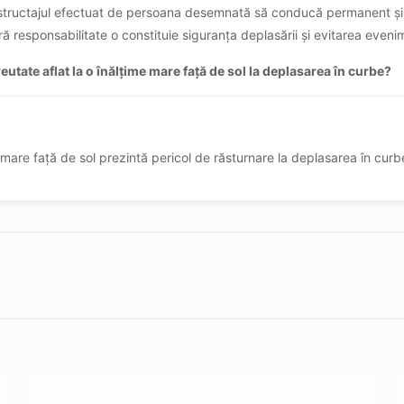
structajul efectuat de persoana desemnată să conducă permanent și efe
responsabilitate o constituie siguranța deplasării și evitarea evenim
utate aflat la o înălțime mare față de sol la deplasarea în curbe?
 mare față de sol prezintă pericol de răsturnare la deplasarea în curb