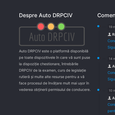
Despre Auto DRPCIV
Coment
19 
R
Cond
Sigu
Auto DRPCIV este o platformă disponibilă
pe toate dispozitivele în care vă sunt puse
14 
la dispoziţie chestionare, întrebările
A
DRPCIV de la examen, curs de legislaţie
Cond
rutieră şi multe alte resurse pentru a vă
Sigu
face procesul de învăţare mult mai uşor în
vederea obţinerii permisului de conducere.
10 
A
Core
pent