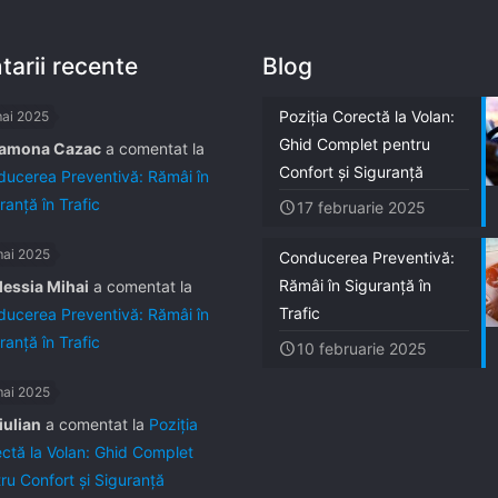
arii recente
Blog
Poziția Corectă la Volan:
mai 2025
Ghid Complet pentru
amona Cazac
a comentat la
Confort și Siguranță
ucerea Preventivă: Rămâi în
ranță în Trafic
17 februarie 2025
mai 2025
Conducerea Preventivă:
Rămâi în Siguranță în
lessia Mihai
a comentat la
Trafic
ucerea Preventivă: Rămâi în
ranță în Trafic
10 februarie 2025
mai 2025
iulian
a comentat la
Poziția
ctă la Volan: Ghid Complet
ru Confort și Siguranță