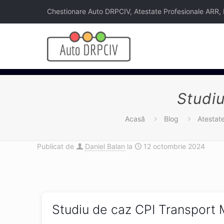
Chestionare Auto DRPCIV, Atestate Profesionale ARR, Legi
Studiu
Acasă
Blog
Atestat
Publicat de
Daniel Balan
la
12 octombrie 2024
Studiu de caz CPI Transport 