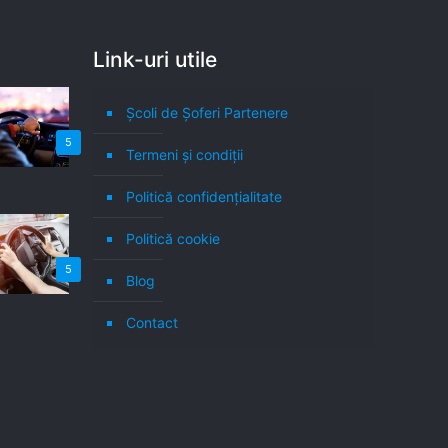
Link-uri utile
Școli de Șoferi Partenere
5
Termeni şi condiţii
Politică confidenţialitate
Politică cookie
5
Blog
Contact