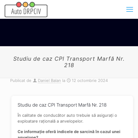
Studiu de caz CPI Transport Marfă Nr.
218
Publicat de
Daniel Balan
la
12 octombrie 2024
Studiu de caz CPI Transport Marfă Nr. 218
În calitate de conducător auto trebuie să asigurați o
exploatare rațională a anvelopelor.
Ce informație oferă indicele de sarcină în cazul unei
anvelope?