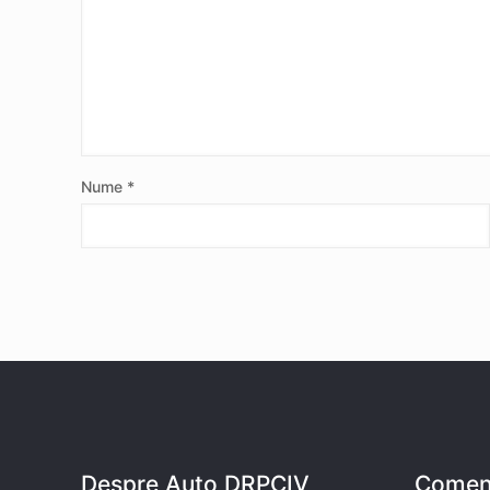
Nume
*
Despre Auto DRPCIV
Coment