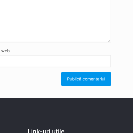
e web
Link-uri utile