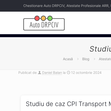
Chestionare Auto DRPCIV, Atestate Profesionale ARR, Legi
Studi
Acasă
Blog
Atesta
Publicat de
Daniel Balan
la
12 octombrie 2024
Studiu de caz CPI Transport 