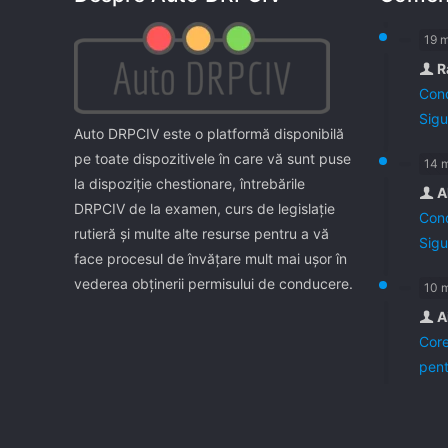
19 
R
Cond
Sigu
Auto DRPCIV este o platformă disponibilă
pe toate dispozitivele în care vă sunt puse
14 
la dispoziţie chestionare, întrebările
A
DRPCIV de la examen, curs de legislaţie
Cond
rutieră şi multe alte resurse pentru a vă
Sigu
face procesul de învăţare mult mai uşor în
vederea obţinerii permisului de conducere.
10 
A
Core
pent