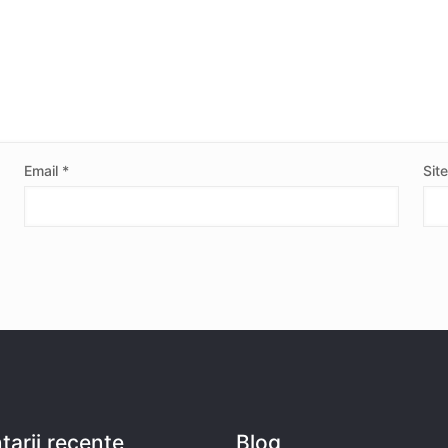
Email
*
Sit
arii recente
Blog