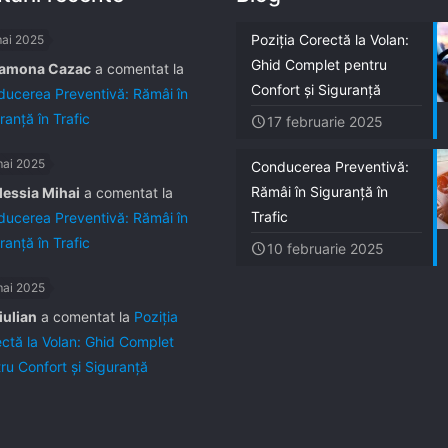
Poziția Corectă la Volan:
mai 2025
Ghid Complet pentru
amona Cazac
a comentat la
Confort și Siguranță
ucerea Preventivă: Rămâi în
ranță în Trafic
17 februarie 2025
mai 2025
Conducerea Preventivă:
Rămâi în Siguranță în
lessia Mihai
a comentat la
Trafic
ucerea Preventivă: Rămâi în
ranță în Trafic
10 februarie 2025
mai 2025
iulian
a comentat la
Poziția
ctă la Volan: Ghid Complet
ru Confort și Siguranță