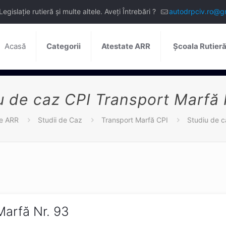
slație rutieră și multe altele. Aveți Întrebări ?
autodrpciv.ro@g
Acasă
Categorii
Atestate ARR
Școala Rutier
u de caz CPI Transport Marfă 
te ARR
Studii de Caz
Transport Marfă CPI
Studiu de c
Marfă Nr. 93