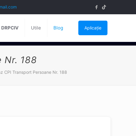
mail.com
ă DRPCIV
Utile
Blog
Aplicație
 Nr. 188
az CPI Transport Persoane Nr. 188