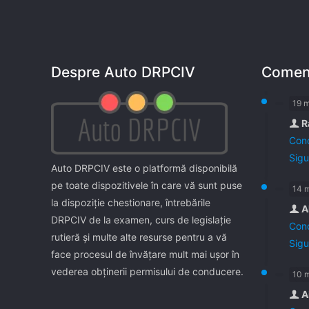
Despre Auto DRPCIV
Coment
19 
R
Cond
Sigu
Auto DRPCIV este o platformă disponibilă
pe toate dispozitivele în care vă sunt puse
14 
la dispoziţie chestionare, întrebările
A
DRPCIV de la examen, curs de legislaţie
Cond
rutieră şi multe alte resurse pentru a vă
Sigu
face procesul de învăţare mult mai uşor în
vederea obţinerii permisului de conducere.
10 
A