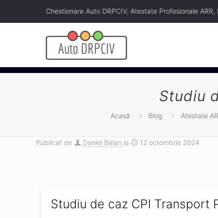
Chestionare Auto DRPCIV, Atestate Profesionale ARR, Legi
Studiu 
Acasă
Blog
Atestate A
Publicat de
Daniel Balan
la
12 octombrie 2024
Studiu de caz CPI Transport 