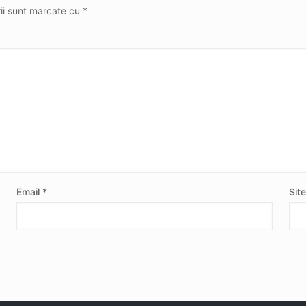
rii sunt marcate cu
*
Email
*
Sit