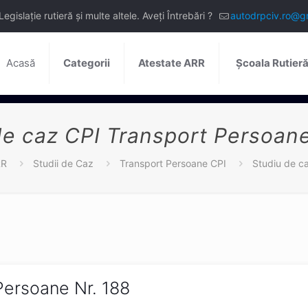
slație rutieră și multe altele. Aveți Întrebări ?
autodrpciv.ro@g
Acasă
Categorii
Atestate ARR
Școala Rutier
de caz CPI Transport Persoane
RR
Studii de Caz
Transport Persoane CPI
Studiu de c
Persoane Nr. 188