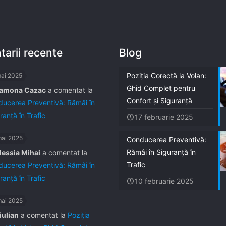
arii recente
Blog
Poziția Corectă la Volan:
mai 2025
Ghid Complet pentru
amona Cazac
a comentat la
Confort și Siguranță
ucerea Preventivă: Rămâi în
ranță în Trafic
17 februarie 2025
mai 2025
Conducerea Preventivă:
Rămâi în Siguranță în
lessia Mihai
a comentat la
Trafic
ucerea Preventivă: Rămâi în
ranță în Trafic
10 februarie 2025
mai 2025
iulian
a comentat la
Poziția