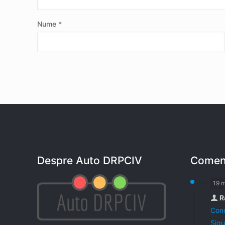
Nume
*
Despre Auto DRPCIV
Coment
19 
R
Cond
Sigu