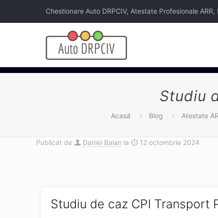
Chestionare Auto DRPCIV, Atestate Profesionale ARR, Legi
Studiu 
Acasă
Blog
Atestate A
Publicat de
Daniel Balan
la
12 octombrie 2024
Studiu de caz CPI Transport 