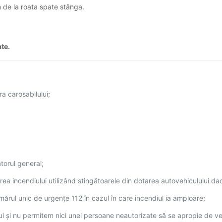
m de la roata spate stânga.
ate.
a carosabilului;
torul general;
rea incendiului utilizând stingătoarele din dotarea autovehiculului dac
mărul unic de urgențe 112 în cazul în care incendiul ia amploare;
i și nu permitem nici unei persoane neautorizate să se apropie de vehi