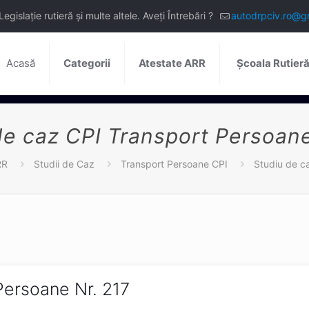
slație rutieră și multe altele. Aveți Întrebări ?
autodrpciv.ro@g
Acasă
Categorii
Atestate ARR
Școala Rutier
de caz CPI Transport Persoane
RR
Studii de Caz
Transport Persoane CPI
Studiu de c
Persoane Nr. 217