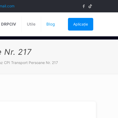
mail.com
ă DRPCIV
Utile
Blog
Aplicație
 Nr. 217
az CPI Transport Persoane Nr. 217