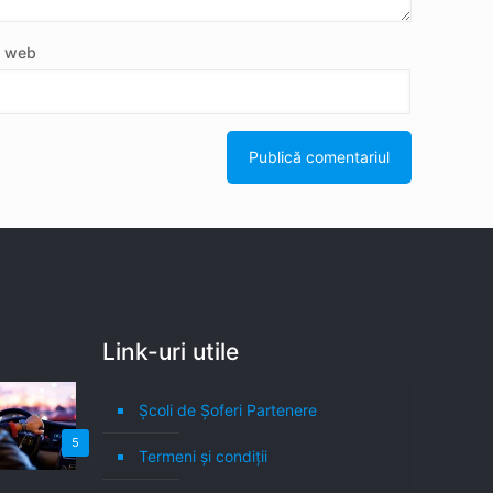
e web
Link-uri utile
Școli de Șoferi Partenere
5
Termeni şi condiţii