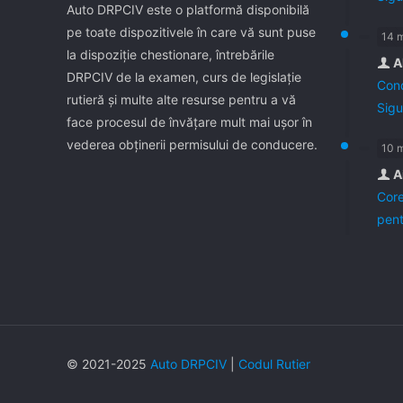
Auto DRPCIV este o platformă disponibilă
pe toate dispozitivele în care vă sunt puse
14 
la dispoziţie chestionare, întrebările
A
DRPCIV de la examen, curs de legislaţie
Cond
rutieră şi multe alte resurse pentru a vă
Sigu
face procesul de învăţare mult mai uşor în
vederea obţinerii permisului de conducere.
10 
A
Core
pent
© 2021-2025
Auto DRPCIV
|
Codul Rutier