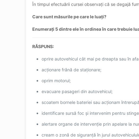
În timpul efectuării cursei observaţi că se degajă fu
Care sunt măsurile pe care le luaţi?
Enumeraţi 5 dintre ele în ordinea în care trebuie lu
RĂSPUNS:
oprire autovehicul cât mai pe dreapta sau în afar
acționare frână de staționare;
oprim motorul;
evacuare pasageri din autovehicul;
scoatem bornele bateriei sau acționam întrerupă
identificare sursă foc și intervenim pentru stinge
alertare organe de intervenție prin apelare la nu
cream o zonă de siguranță în jurul autovehicululu