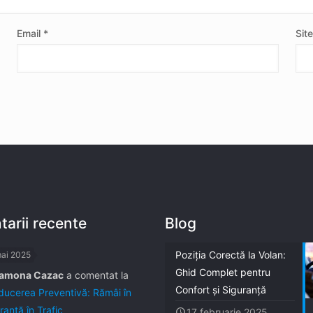
Email
*
Sit
arii recente
Blog
Poziția Corectă la Volan:
mai 2025
Ghid Complet pentru
amona Cazac
a comentat la
Confort și Siguranță
ucerea Preventivă: Rămâi în
ranță în Trafic
17 februarie 2025