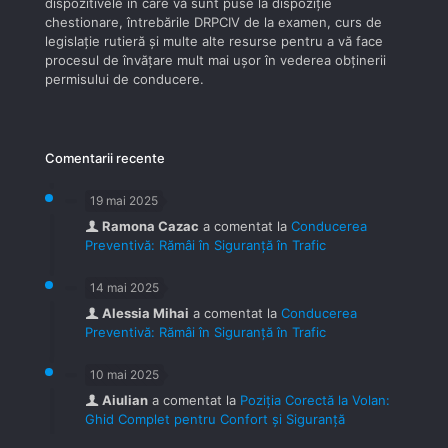
dispozitivele în care vă sunt puse la dispoziţie
chestionare, întrebările DRPCIV de la examen, curs de
legislaţie rutieră şi multe alte resurse pentru a vă face
procesul de învăţare mult mai uşor în vederea obţinerii
permisului de conducere.
Comentarii recente
19 mai 2025
Ramona Cazac
a comentat la
Conducerea
Preventivă: Rămâi în Siguranță în Trafic
14 mai 2025
Alessia Mihai
a comentat la
Conducerea
Preventivă: Rămâi în Siguranță în Trafic
10 mai 2025
Aiulian
a comentat la
Poziția Corectă la Volan:
Ghid Complet pentru Confort și Siguranță