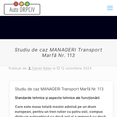
Studiu de caz MANAGERI Transport
Marfă Nr. 113
Publicat de
Daniel Balan
la
12 octombrie 2024
Studiu de caz MANAGERI Transport Marfă Nr. 113
Standarde tehnice și aspecte tehnice ale funcționării
Care este masa totală maxim admisă pe un drum
european, pentru un tren rutier cu patru osii, compus
dintr-un autovehicul cu două osii și o remorcă cu două