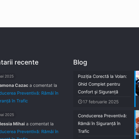
arii recente
Blog
Poziția Corectă la Volan:
mai 2025
Ghid Complet pentru
amona Cazac
a comentat la
Confort și Siguranță
ucerea Preventivă: Rămâi în
ranță în Trafic
17 februarie 2025
mai 2025
Conducerea Preventivă:
Rămâi în Siguranță în
lessia Mihai
a comentat la
Trafic
ucerea Preventivă: Rămâi în