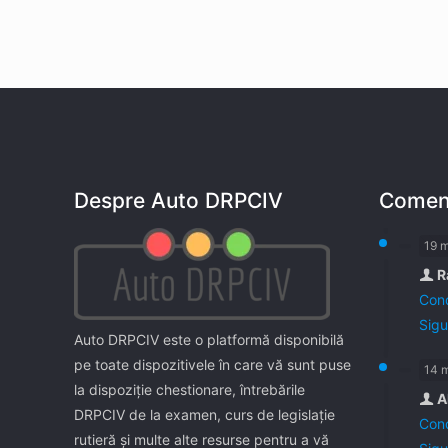
Despre Auto DRPCIV
Coment
19 
R
Cond
Sigu
Auto DRPCIV este o platformă disponibilă
pe toate dispozitivele în care vă sunt puse
14 
la dispoziţie chestionare, întrebările
A
DRPCIV de la examen, curs de legislaţie
Cond
rutieră şi multe alte resurse pentru a vă