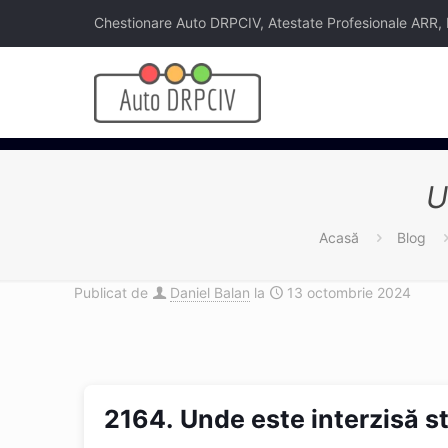
Chestionare Auto DRPCIV, Atestate Profesionale ARR, Legi
U
Acasă
Blog
Publicat de
Daniel Balan
la
13 octombrie 2024
2164.
Unde este interzisă s