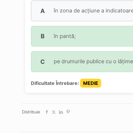
A
în zona de acţiune a indicatoarel
B
în pantă;
C
pe drumurile publice cu o lăţim
Dificultate Întrebare:
MEDIE
Distribuie