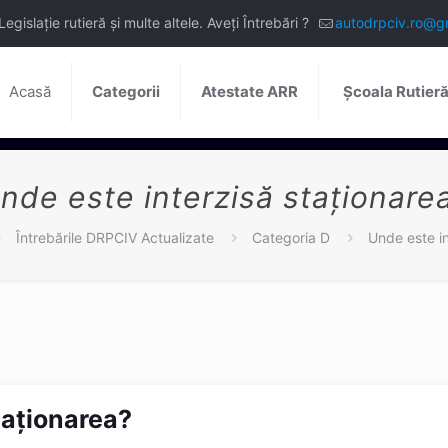
slație rutieră și multe altele. Aveți Întrebări ?
autodrpciv.ro@g
Acasă
Categorii
Atestate ARR
Școala Rutier
nde este interzisă staţionare
Întrebările DRPCIV Actualizate
Categoria D
Unde este in
taţionarea?