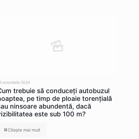
3 octombrie 2024
Cum trebuie să conduceţi autobuzul
noaptea, pe timp de ploaie torenţială
sau ninsoare abundentă, dacă
vizibilitatea este sub 100 m?
Citeşte mai mult