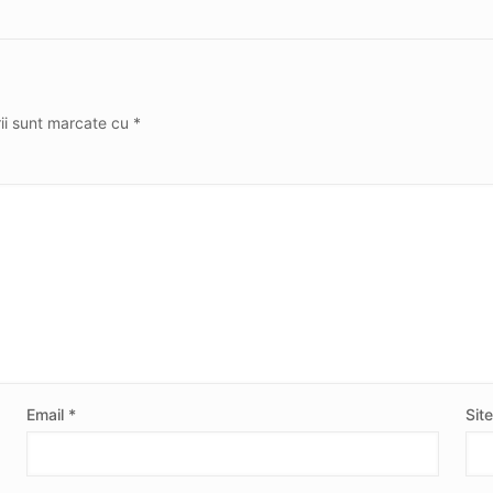
rii sunt marcate cu
*
Email
*
Sit