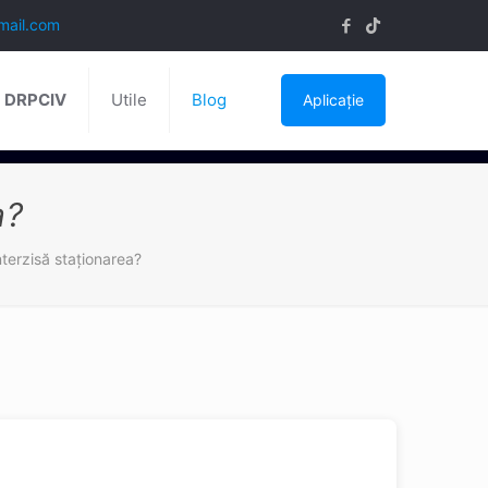
mail.com
ă DRPCIV
Utile
Blog
Aplicație
a?
terzisă staţionarea?