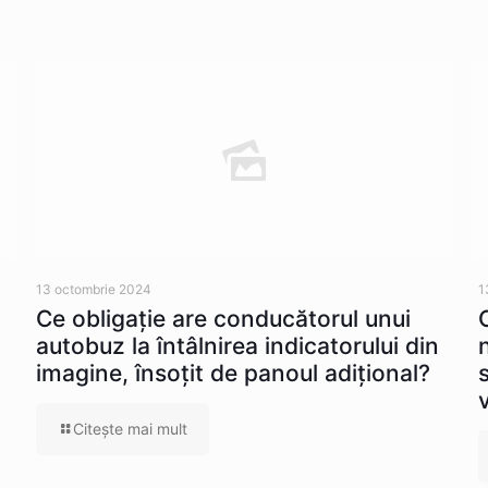
13 octombrie 2024
1
Ce obligaţie are conducătorul unui
autobuz la întâlnirea indicatorului din
imagine, însoţit de panoul adiţional?
Citeşte mai mult