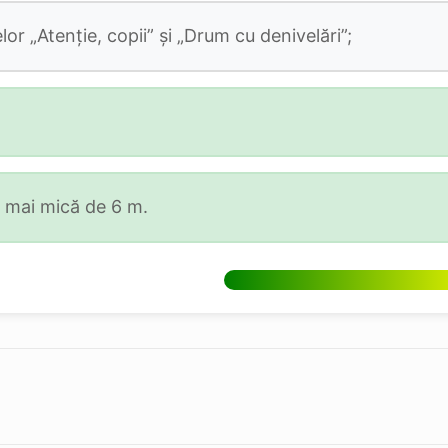
or „Atenţie, copii” şi „Drum cu denivelări”;
e mai mică de 6 m.