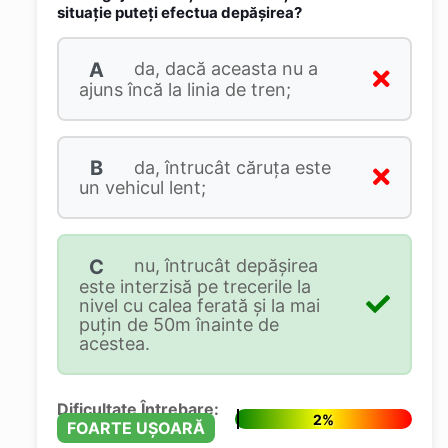
situaţie puteţi efectua depăşirea?
A
da, dacă aceasta nu a
ajuns încă la linia de tren;
B
da, întrucât căruţa este
un vehicul lent;
C
nu, întrucât depăşirea
este interzisă pe trecerile la
nivel cu calea ferată şi la mai
puţin de 50m înainte de
acestea.
Dificultate Întrebare:
2%
FOARTE UȘOARĂ