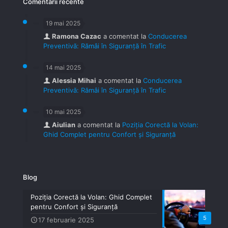
Comentarii recente
19 mai 2025
Ramona Cazac
a comentat la
Conducerea
Preventivă: Rămâi în Siguranță în Trafic
14 mai 2025
Alessia Mihai
a comentat la
Conducerea
Preventivă: Rămâi în Siguranță în Trafic
10 mai 2025
Aiulian
a comentat la
Poziția Corectă la Volan:
Ghid Complet pentru Confort și Siguranță
Blog
Poziția Corectă la Volan: Ghid Complet
pentru Confort și Siguranță
5
17 februarie 2025