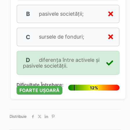
B
pasivele societăţii;
C
sursele de fonduri;
D
diferenţa între activele şi
pasivele societăţii.
Dificultate Întrebare:
12%
FOARTE UȘOARĂ
Distribuie