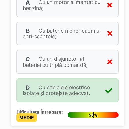
A
Cu un motor alimentat cu
benzină;
B
Cu baterie nichel-cadmiu,
anti-scânteie;
C
Cu un disjunctor al
bateriei cu triplă comandă;
D
Cu cablajele electrice
izolate şi protejate adecvat.
Dificultate Întrebare:
50%
MEDIE