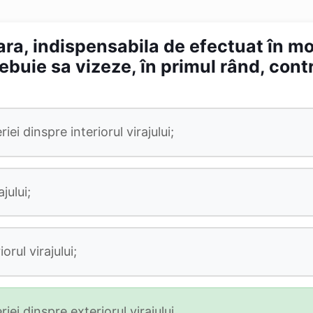
ra, indispensabila de efectuat în mo
ebuie sa vizeze, în primul rând, contro
iei dinspre interiorul virajului;
jului;
orul virajului;
iei dinspre exteriorul virajului.