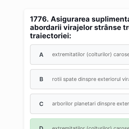
1776.
Asigurarea suplimenta
abordarii virajelor strânse tr
traiectoriei:
A
extremitatilor (colturilor) caroser
B
rotii spate dinspre exteriorul vira
C
arborilor planetari dinspre exteri
D
extremitatilor (colturilor) caroser