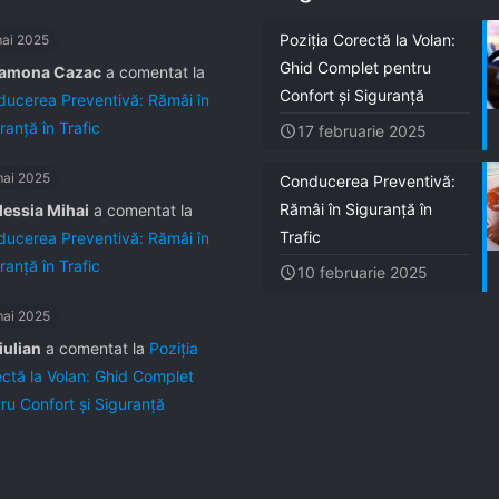
Poziția Corectă la Volan:
mai 2025
Ghid Complet pentru
amona Cazac
a comentat la
Confort și Siguranță
ucerea Preventivă: Rămâi în
ranță în Trafic
17 februarie 2025
mai 2025
Conducerea Preventivă:
Rămâi în Siguranță în
lessia Mihai
a comentat la
Trafic
ucerea Preventivă: Rămâi în
ranță în Trafic
10 februarie 2025
mai 2025
iulian
a comentat la
Poziția
ctă la Volan: Ghid Complet
ru Confort și Siguranță