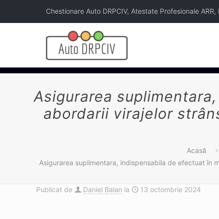
Chestionare Auto DRPCIV, Atestate Profesionale ARR, Legi
Asigurarea suplimentara,
abordarii virajelor strân
Acasă
Asigurarea suplimentara, indispensabila de efectuat în mod 
Publicat de
Daniel Balan
la
13 octombrie 2024