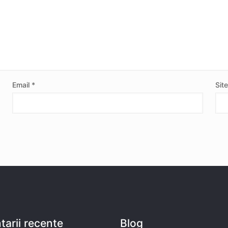
Email
*
Sit
arii recente
Blog