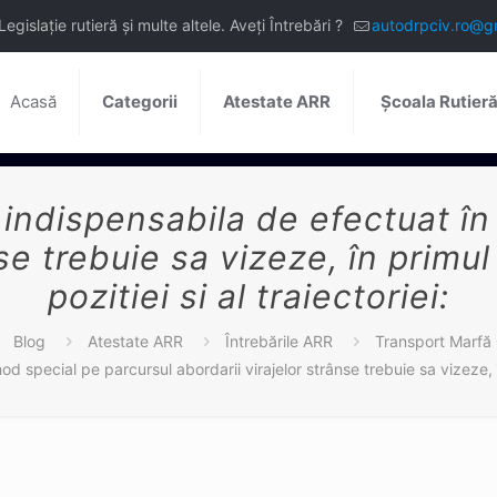
slație rutieră și multe altele. Aveți Întrebări ?
autodrpciv.ro@g
Acasă
Categorii
Atestate ARR
Școala Rutier
 indispensabila de efectuat în
se trebuie sa vizeze, în primul
pozitiei si al traiectoriei:
Blog
Atestate ARR
Întrebările ARR
Transport Marfă
special pe parcursul abordarii virajelor strânse trebuie sa vizeze, în p