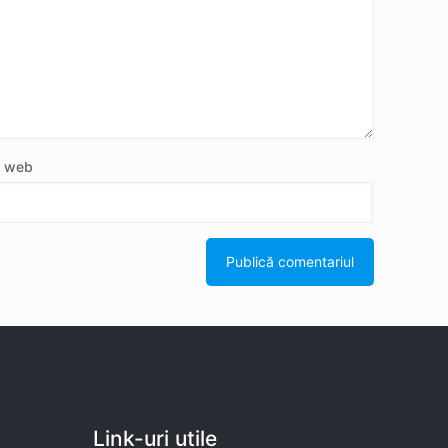
e web
Link-uri utile