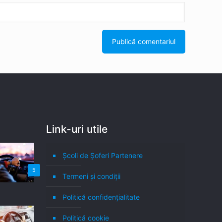
Link-uri utile
Școli de Șoferi Partenere
5
Termeni şi condiţii
Politică confidenţialitate
Politică cookie