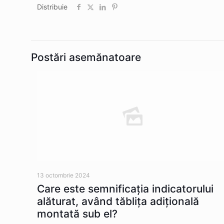
Distribuie
Postări asemănatoare
13 octombrie 2024
Care este semnificația indicatorului
alăturat, având tăblița adițională
montată sub el?