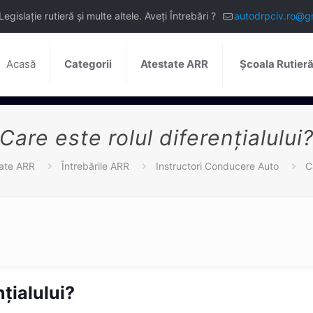
slație rutieră și multe altele. Aveți Întrebări ?
autodrpciv.ro@g
Acasă
Categorii
Atestate ARR
Școala Rutier
Care este rolul diferențialului
ate ARR
Întrebările ARR
Instructori Conducere Auto
C
nțialului?