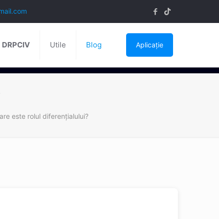
mail.com
ă DRPCIV
Utile
Blog
Aplicație
?
are este rolul diferențialului?