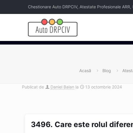
Chestionare Auto DRPCIV, Atestate Profesionale ARR, Legi
Acasă
Blog
Atest
Publicat de
Daniel Balan
la
13 octombrie 2024
3496.
Care este rolul difere