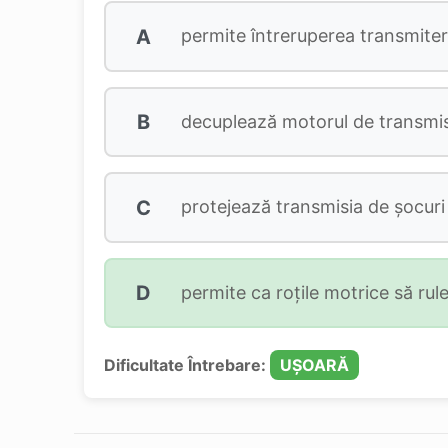
A
permite întreruperea transmiterii
B
decuplează motorul de transmis
C
protejează transmisia de șocuri ș
D
permite ca roțile motrice să rulez
Dificultate Întrebare:
UȘOARĂ