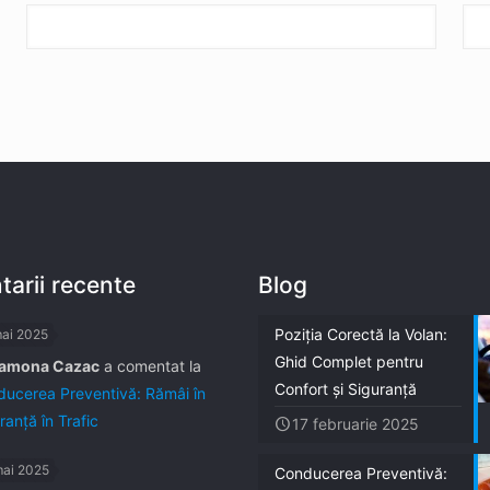
arii recente
Blog
Poziția Corectă la Volan:
mai 2025
Ghid Complet pentru
amona Cazac
a comentat la
Confort și Siguranță
ucerea Preventivă: Rămâi în
ranță în Trafic
17 februarie 2025
mai 2025
Conducerea Preventivă: