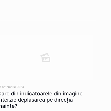
3 octombrie 2024
Care din indicatoarele din imagine
interzic deplasarea pe direcția
înainte?