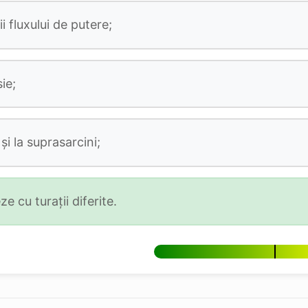
 fluxului de putere;
ie;
i la suprasarcini;
e cu turații diferite.