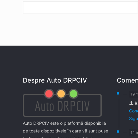
Despre Auto DRPCIV
Coment
19 
R
Cond
Sigu
Auto DRPCIV este o platformă disponibilă
pe toate dispozitivele în care vă sunt puse
14 