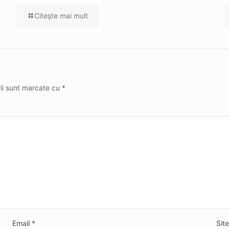
Citeşte mai mult
rii sunt marcate cu
*
Email
*
Sit