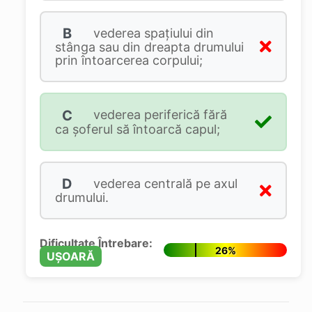
B
vederea spaţiului din
stânga sau din dreapta drumului
prin întoarcerea corpului;
C
vederea periferică fără
ca şoferul să întoarcă capul;
D
vederea centrală pe axul
drumului.
Dificultate Întrebare:
26%
UȘOARĂ