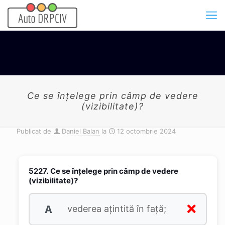
Ce se înţelege prin câmp de vedere
(vizibilitate)?
Publicat de
Daniel Balan
la
12 octombrie 2024
5227.
Ce se înţelege prin câmp de vedere
(vizibilitate)?
A
vederea aţintită în faţă;