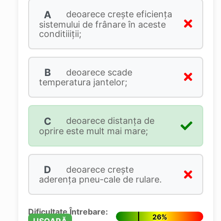
A
deoarece crește eficiența
sistemului de frânare în aceste
conditiiiții;
B
deoarece scade
temperatura jantelor;
C
deoarece distanţa de
oprire este mult mai mare;
D
deoarece crește
aderența pneu-cale de rulare.
Dificultate Întrebare:
26%